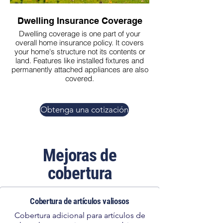
Dwelling Insurance Coverage
Personal Prop
Dwelling coverage is one part of your
Personal property co
overall home insurance policy. It covers
repair or replace yo
your home's structure not its contents or
covered events like fir
land. Features like installed fixtures and
permanently attached appliances are also
covered.
Obtenga una cotización
Mejoras de
cobertura
Cobertura de artículos valiosos
Cobertura adicional para artículos de